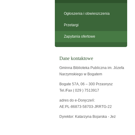
Ogłoszenia i obwieszczenia
Przetargi
Zapytania ofertowe
Dane kontaktowe
Gminna Biblioteka Publiczna im. Józefa
Narzymskiego w Bogatem
Bogate 57A, 06 – 300 Przasnysz
Tel./Fax ( 029 ) 7513917
adres do e-Doręczeń:
AE:PL-86873-58703-JRRTG-22
Dyrektor: Katarzyna Bojarska - Jeż