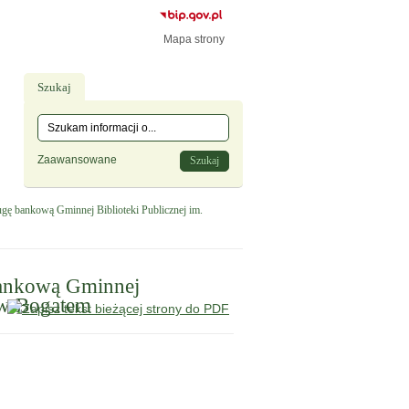
Mapa strony
Szukaj
Tutaj wpisz szukaną frazę:
Wyszukiwanie
Zaawansowane
gę bankową Gminnej Biblioteki Publicznej im.
bankową Gminnej
o w Bogatem