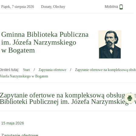
Piątek,
7 sierpnia 2026
Donaty, Olechny
Wersja
Mobilna
Gminna Biblioteka Publiczna
im. Józefa Narzymskiego
w Bogatem
- Zapytanie ofertowe na kompleksową
obsługę bankową Gminnej Biblioteki
Jesteś tutaj:
Start
/
Zapytania ofertowe
/
Zapytanie ofertowe na kompleksową obsłu
Publicznej im. Józefa Narzymskiego w
Józefa Narzymskiego w Bogatem
Bogatem
Zapytanie ofertowe na kompleksową obsługę 
Biblioteki Publicznej im. Józefa Narzymskieg
15 maja 2026
Zapytanie ofertowe